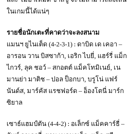
ในเกมนี้ได้แน่ๆ
รายชื่อนักเตะที่คาดว่าจะลงสนาม
แมนฯ ยูไนเต็ด (4-2-3-1) : ดาบิด เด เคอา –
อารอน วาน บิสซาก้า, เอริก ไบยี่, แฮร์รี่ แม็ก
ไกวร์, ลุค ชอว์ – สกอตต์ แม็คโทมิเนย์, เน
มานย่า มาติช – ปอล ป็อกบา, บรูโน่ แฟร์
นันด์ส, มาร์คัส แรชฟอร์ด – อ็องโตนี่ มาร์ก
ซิยาล
เซาธ์แฮมป์ตัน (4-4-2) : อเล็กซ์ แม็คคาร์ธี่ –