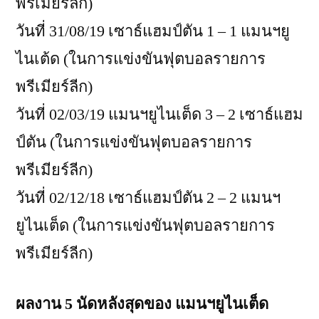
พรีเมียร์ลีก)
วันที่ 31/08/19 เซาธ์แฮมป์ตัน 1 – 1 แมนฯยู
ไนเต้ด (ในการแข่งขันฟุตบอลรายการ
พรีเมียร์ลีก)
วันที่ 02/03/19 แมนฯยูไนเต็ด 3 – 2 เซาธ์แฮม
ป์ตัน (ในการแข่งขันฟุตบอลรายการ
พรีเมียร์ลีก)
วันที่ 02/12/18 เซาธ์แฮมป์ตัน 2 – 2 แมนฯ
ยูไนเต็ด (ในการแข่งขันฟุตบอลรายการ
พรีเมียร์ลีก)
ผลงาน 5 นัดหลังสุดของ แมนฯยูไนเต็ด