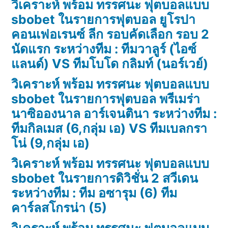
วิเคราะห์ พร้อม ทรรศนะ ฟุตบอลแบบ
sbobet ในรายการฟุตบอล ยูโรปา
คอนเฟอเรนซ์ ลีก รอบคัดเลือก รอบ 2
นัดแรก ระหว่างทีม : ทีมวาลูร์ (ไอซ์
แลนด์) VS ทีมโบโด กลิมท์ (นอร์เวย์)
วิเคราะห์ พร้อม ทรรศนะ ฟุตบอลแบบ
sbobet ในรายการฟุตบอล พรีเมร่า
นาซิอองนาล อาร์เจนตินา ระหว่างทีม :
ทีมกิลเมส (6,กลุ่ม เอ) VS ทีมเบลกรา
โน่ (9,กลุ่ม เอ)
วิเคราะห์ พร้อม ทรรศนะ ฟุตบอลแบบ
sbobet ในรายการดิวิชั่น 2 สวีเดน
ระหว่างทีม : ทีม อซารุม (6) ทีม
คาร์ลสโกรน่า (5)
วิเคราะห์ พร้อม ทรรศนะ ฟุตบอลแบบ