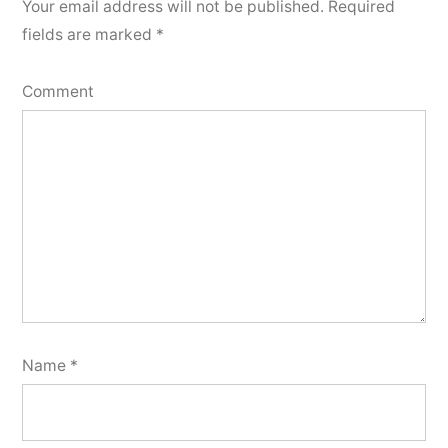
Your email address will not be published.
Required
fields are marked
*
Comment
Name
*