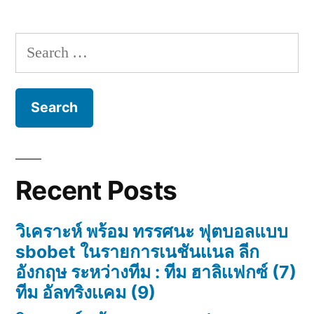
Search
for:
Recent Posts
วิเคราะห์ พร้อม ทรรศนะ ฟุตบอลแบบ
sbobet ในรายการเนชันเเนล ลีก
อังกฤษ ระหว่างทีม : ทีม ฮาลิเเฟกซ์ (7)
ทีม อัลทริงเเคม (9)