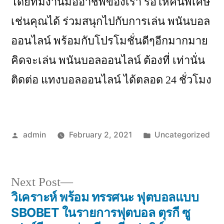
โดยทีมงานมืออาชีพของเรา รอให้คนพิเศษ
เช่นคุณได้ ร่วมสนุกไปกับการเล่น พนันบอล
ออนไลน์ พร้อมกับโปรโมชั่นดีๆอีกมากมาย
คิดจะเล่น พนันบอลออนไลน์ ต้องที่
เท่านั่น
ติดต่อ แทงบอลออนไลน์ ได้ตลอด 24 ชั่วโมง
Posted
Posted
admin
February 2, 2021
Uncategorized
by
in
Next
Next Post
post:
วิเคราะห์ พร้อม ทรรศนะ ฟุตบอลแบบ
Post
SBOBET ในรายการฟุตบอล ตุรกี ซู