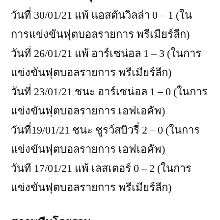
วันที่ 30/01/21 แพ้ แอสตันวิลล่า 0 – 1 (ใน
การแข่งขันฟุตบอลรายการ พรีเมียร์ลีก)
วันที่ 26/01/21 แพ้ อาร์เซน่อล 1 – 3 (ในการ
แข่งขันฟุตบอลรายการ พรีเมียร์ลีก)
วันที่ 23/01/21 ชนะ อาร์เซน่อล 1 – 0 (ในการ
แข่งขันฟุตบอลรายการ เอฟเอคัพ)
วันที่19/01/21 ชนะ ชูรว์สบิวรี่ 2 – 0 (ในการ
แข่งขันฟุตบอลรายการ เอฟเอคัพ)
วันที 17/01/21 แพ้ เลสเตอร์ 0 – 2 (ในการ
แข่งขันฟุตบอลรายการ พรีเมียร์ลีก)