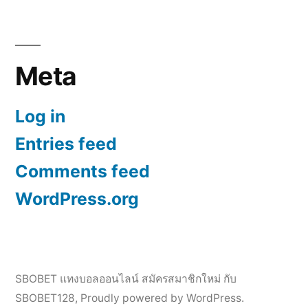
Meta
Log in
Entries feed
Comments feed
WordPress.org
SBOBET แทงบอลออนไลน์ สมัครสมาชิกใหม่ กับ
SBOBET128
,
Proudly powered by WordPress.