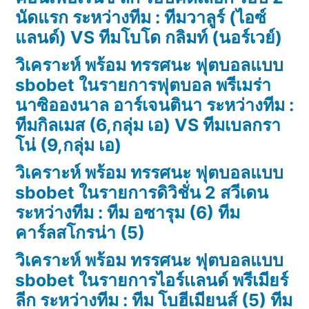
(7)
นัดแรก ระหว่างทีม : ทีมวาลูร์ (ไอซ์
ทีม
แลนด์) VS ทีมโบโด กลิมท์ (นอร์เวย์)
อัล
วิเคราะห์ พร้อม ทรรศนะ ฟุตบอลแบบ
ทริงเเคม
sbobet ในรายการฟุตบอล พรีเมร่า
(9)
นาซิอองนาล อาร์เจนตินา ระหว่างทีม :
ทีมกิลเมส (6,กลุ่ม เอ) VS ทีมเบลกรา
โน่ (9,กลุ่ม เอ)
วิเคราะห์ พร้อม ทรรศนะ ฟุตบอลแบบ
sbobet ในรายการดิวิชั่น 2 สวีเดน
ระหว่างทีม : ทีม อซารุม (6) ทีม
คาร์ลสโกรน่า (5)
วิเคราะห์ พร้อม ทรรศนะ ฟุตบอลแบบ
sbobet ในรายการไอร์เเลนด์ พรีเมียร์
ลีก ระหว่างทีม : ทีม โบฮีเมียนส์ (5) ทีม