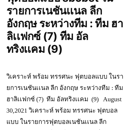
รายการเนชันเเนล ลีก
อังกฤษ ระหว่างทีม : ทีม ฮา
ลิเเฟกซ์ (7) ทีม อัล
ทริงเเคม (9)
วิเคราะห์ พร้อม ทรรศนะ ฟุตบอลแบบ ในรา
ยการเนชันเเนล ลีก อังกฤษ ระหว่างทีม : ทีม
ฮาลิเเฟกซ์ (7) ทีม อัลทริงเเคม (9) August
30,2021 วิเคราะห์ พร้อม ทรรศนะ ฟุตบอล
แบบ ในรายการฟุตบอลเนชันเเนล ลีก