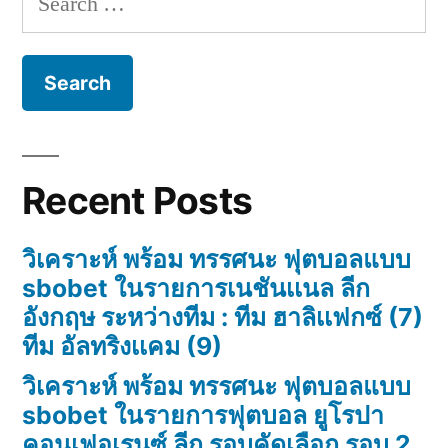
ฟุตบอล
for:
แบบ
sbobet
ใน
รา
ยการเน
ชัน
Recent Posts
เเนล
ลีก
วิเคราะห์ พร้อม ทรรศนะ ฟุตบอลแบบ
อังกฤษ
sbobet ในรายการเนชันเเนล ลีก
ระหว่าง
อังกฤษ ระหว่างทีม : ทีม ฮาลิเเฟกซ์ (7)
ทีม
ทีม อัลทริงเเคม (9)
:
ทีม
วิเคราะห์ พร้อม ทรรศนะ ฟุตบอลแบบ
ฮา
sbobet ในรายการฟุตบอล ยูโรปา
ลิเเฟกซ์
คอนเฟอเรนซ์ ลีก รอบคัดเลือก รอบ 2