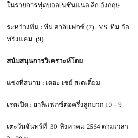
ในรายการฟุตบอลเนชันเเนล ลีก อังกฤษ
ระหว่างทีม : ทีม ฮาลิเเฟกซ์ (7) VS ทีม อัล
ทริงเเคม (9)
สนับสนุนการวิเคราะห์โดย
แข่งที่สนาม : เดอะ เชย์ สเตเดี้ยม
เรตเปิด : ฮาลิเเฟกซ์ต่อครึ่งลูกบวก 10 – 9
เตะวันจันทร์ที่ 30 สิงหาคม 2564 ตามเวลา