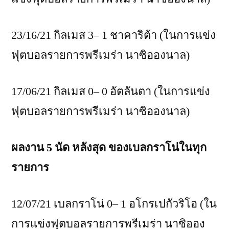
23/16/21 กิลเมส 3– 1 ชาคาริต้า (ในการแข่ง
ฟุตบอลรายการพรีเมร่า นาซิอองนาล)
17/06/21 กิลเมส 0– 0 อัตลันตา (ในการแข่ง
ฟุตบอลรายการพรีเมร่า นาซิอองนาล)
ผลงาน 5 นัด หลังสุด ของเบลกราโน่ในทุก
รายการ
12/07/21 เบลกราโน่ 0– 1 อโกรเปกัวริโอ (ใน
การแข่งฟุตบอลรายการพรีเมร่า นาซิออง