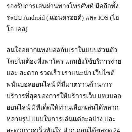
รองรับการเล่นผ่านทางโทรศัพท์ มือถือทั้ง
ระบบ Android ( แอนดรอยด์) และ IOS (ไอ
โอ เอส)
สนใจอยากแทงบอลกับเราในแบบส่วนตัว
โดยไม่ต้องพึ่งพาใคร แถมยังใช้บริการง่าย
และ สะดวก รวดเร็ว เราแนะนำ
เว็บไซต์
พนันบอลออนไลน์ ที่มีมาตรานด้านการ
บริการที่สุดของการให้บริการเว็บ แทงบอล
ออนไลน์ มีทีเด็ดให้ท่านเลือกเล่นได้หลาก
หลายรูป แบบในการเล่นแต่ละอย่าง และ
สะดวกรวดเร็วทันใจ ฝาก-ถอนได้ตลอด 24