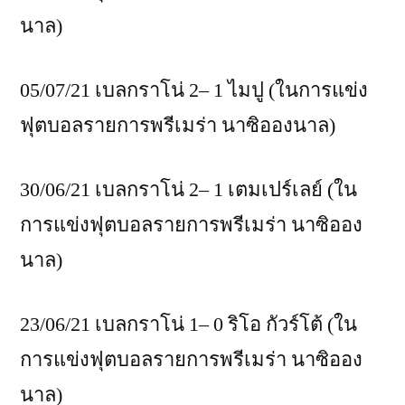
นาล)
05/07/21 เบลกราโน่ 2– 1 ไมปู (ในการแข่ง
ฟุตบอลรายการพรีเมร่า นาซิอองนาล)
30/06/21 เบลกราโน่ 2– 1 เตมเปร์เลย์ (ใน
การแข่งฟุตบอลรายการพรีเมร่า นาซิออง
นาล)
23/06/21 เบลกราโน่ 1– 0 ริโอ กัวร์โต้ (ใน
การแข่งฟุตบอลรายการพรีเมร่า นาซิออง
นาล)