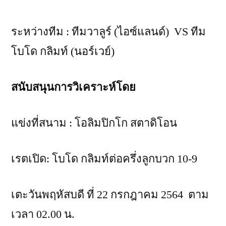
ระหว่างทีม : ทีมวาลูร์ (ไอซ์แลนด์) VS ทีม
โบโด กลิมท์ (นอร์เวย์)
สนับสนุนการวิเคราะห์โดย
แข่งที่สนาม : โอลิมปิกโก สตาดิโอน
เรตเปิด: โบโด กลิมท์ต่อครึ่งลูกบวก 10-9
เตะวันพฤหัสบดี ที่ 22 กรกฎาคม 2564 ตาม
เวลา 02.00 น.