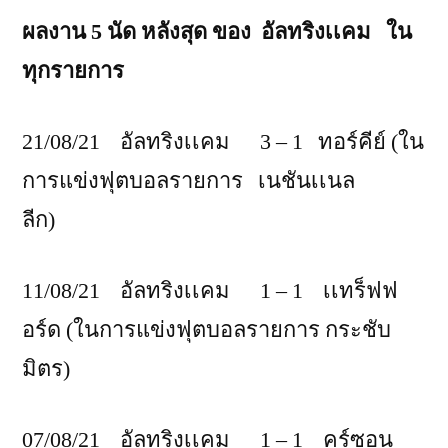
ผลงาน 5 นัด หลังสุด ของ อัลทริงเเคม ใน
ทุกรายการ
21/08/21 อัลทริงเเคม 3 – 1 ทอร์คีย์ (ใน
การแข่งฟุตบอลรายการ เนชันเเนล
ลีก)
11/08/21 อัลทริงเเคม 1 – 1 เเทร็ฟฟ
อร์ด (ในการแข่งฟุตบอลรายการ กระชับ
มิตร)
07/08/21 อัลทริงเเคม 1 – 1 คูร์ซอน