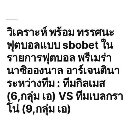
ทรรศนะ
ฟุตบอล
แบบ
sbobet
วิเคราะห์ พร้อม ทรรศนะ
ใน
ฟุตบอลแบบ sbobet ใน
รายการ
ฟุตบอล
รายการฟุตบอล พรีเมร่า
ยูโร
ปา
นาซิอองนาล อาร์เจนตินา
คอน
ระหว่างทีม : ทีมกิลเมส
เฟอเรนซ์
ลีก
(6,กลุ่ม เอ) VS ทีมเบลกรา
รอบ
โน่ (9,กลุ่ม เอ)
คัด
เลือก
รอบ