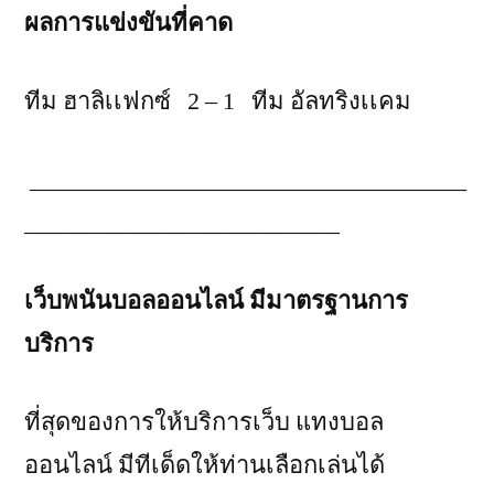
ผลการแข่งขันที่คาด
ทีม ฮาลิเเฟกซ์ 2 – 1 ทีม อัลทริงเเคม
____________________________________
__________________________
เว็บพนันบอลออนไลน์ มีมาตรฐานการ
บริการ
ที่สุดของการให้บริการเว็บ แทงบอล
ออนไลน์ มีทีเด็ดให้ท่านเลือกเล่นได้